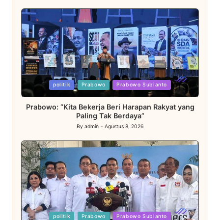
Posted
politik
Prabowo
Prabowo Subianto
in
Prabowo: “Kita Bekerja Beri Harapan Rakyat yang
Paling Tak Berdaya”
By
admin
Agustus 8, 2026
Posted
by
Posted
politik
Prabowo
Prabowo Subianto