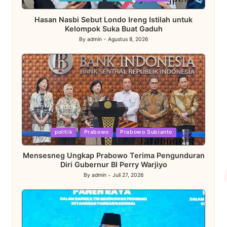
in
Hasan Nasbi Sebut Londo Ireng Istilah untuk
Kelompok Suka Buat Gaduh
By
admin
Agustus 8, 2026
Posted
by
Posted
politik
Prabowo
Prabowo Subianto
in
Mensesneg Ungkap Prabowo Terima Pengunduran
Diri Gubernur BI Perry Warjiyo
By
admin
Juli 27, 2026
Posted
by