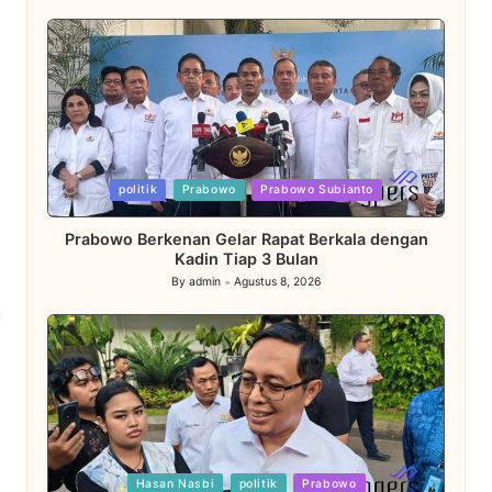
Posted
politik
Prabowo
Prabowo Subianto
in
Prabowo Berkenan Gelar Rapat Berkala dengan
Kadin Tiap 3 Bulan
By
admin
Agustus 8, 2026
Posted
by
Posted
Hasan Nasbi
politik
Prabowo