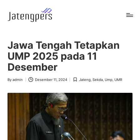
Skip
to
J
Referensi
content
Berita
a
Pemerintah
Jawa Tengah Tetapkan
t
UMP 2025 pada 11
e
Desember
n
g
By
admin
Desember 11, 2024
Jateng
,
Sekda
,
Ump
,
UMR
Posted
Posted
by
in
p
e
r
s