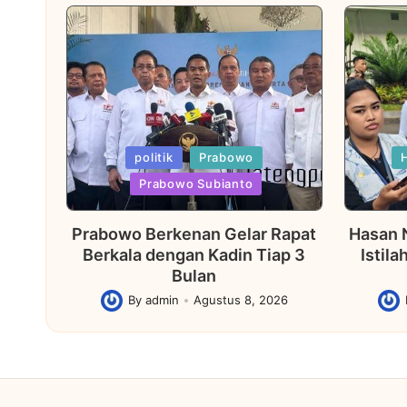
Posted
Posted
politik
Prabowo
in
in
Prabowo Subianto
Prabowo Berkenan Gelar Rapat
Hasan 
Berkala dengan Kadin Tiap 3
Istil
Bulan
By
admin
Agustus 8, 2026
Posted
Post
by
by