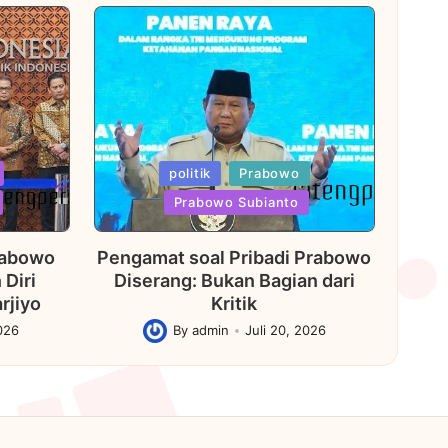
Posted
politik
Prabowo
in
Prabowo Subianto
rabowo
Pengamat soal Pribadi Prabowo
Diri
Diserang: Bukan Bagian dari
rjiyo
Kritik
2026
By
admin
Juli 20, 2026
Posted
by