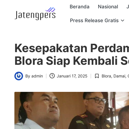
Beranda
Nasional
Skip
Press Release Gratis
J
to
Referensi
content
Berita
a
Pemerintah
Kesepakatan Perdam
t
Blora Siap Kembali 
e
n
By
admin
Januari 17, 2025
Blora
,
Damai
,
Posted
Posted
g
by
in
p
e
r