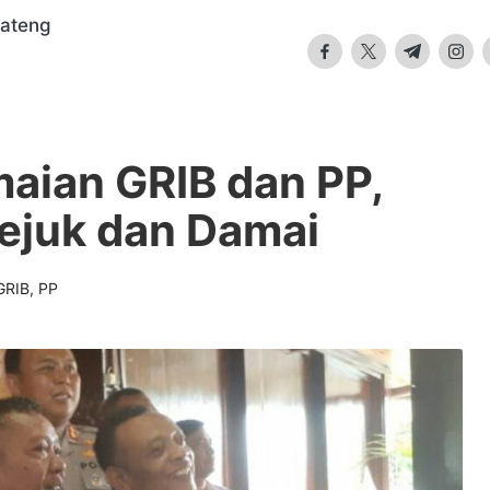
Jateng
facebook.com
twitter.com
t.me
insta
aian GRIB dan PP,
Sejuk dan Damai
GRIB
,
PP