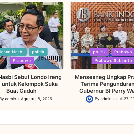
Posted
Hasan Nasbi
politik
politik
Prabowo
in
Prabowo
Prabowo Subianto
Nasbi Sebut Londo Ireng
Mensesneg Ungkap P
ah untuk Kelompok Suka
Terima Pengunduran 
Buat Gaduh
Gubernur BI Perry Wa
By
admin
Agustus 8, 2026
By
admin
Juli 27, 
ed
Posted
by