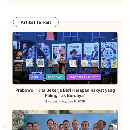
Artikel Terkait
Posted
politik
Prabowo
Prabowo Subianto
in
Prabowo: “Kita Bekerja Beri Harapan Rakyat yang
Paling Tak Berdaya”
By
admin
Agustus 8, 2026
Posted
by