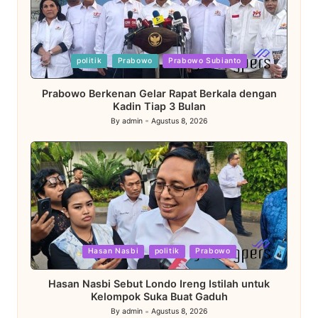
Posted
politik
Prabowo
Prabowo Subianto
in
Prabowo Berkenan Gelar Rapat Berkala dengan
Kadin Tiap 3 Bulan
By
admin
Agustus 8, 2026
Posted
by
Posted
Hasan Nasbi
politik
Prabowo
in
Hasan Nasbi Sebut Londo Ireng Istilah untuk
Kelompok Suka Buat Gaduh
By
admin
Agustus 8, 2026
Posted