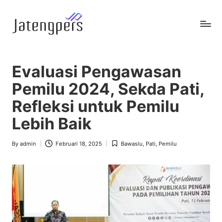
Skip
to
J
Referensi
content
Berita
a
Pemerintah
Evaluasi Pengawasan
t
Pemilu 2024, Sekda Pati,
e
Refleksi untuk Pemilu
n
Lebih Baik
g
p
By
admin
Februari 18, 2025
Bawaslu
,
Pati
,
Pemilu
Posted
Posted
by
in
e
r
s