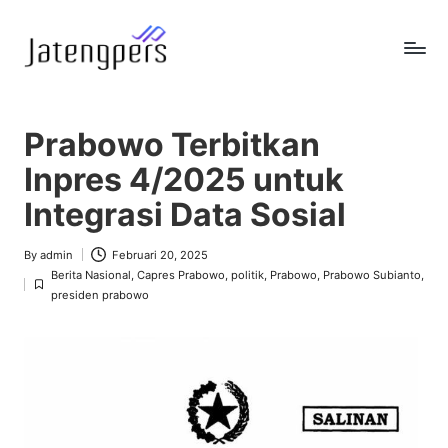
Skip
to
J
Referensi
content
Berita
a
Pemerintah
Prabowo Terbitkan
t
Inpres 4/2025 untuk
e
Integrasi Data Sosial
n
g
By
admin
Februari 20, 2025
Posted
Berita Nasional
,
Capres Prabowo
,
politik
,
Prabowo
,
Prabowo Subianto
,
by
p
Posted
presiden prabowo
in
e
r
s