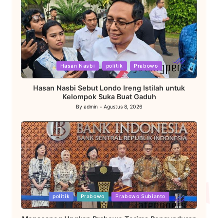
Posted
Hasan Nasbi
politik
Prabowo
in
Hasan Nasbi Sebut Londo Ireng Istilah untuk
Kelompok Suka Buat Gaduh
By
admin
Agustus 8, 2026
Posted
by
Posted
politik
Prabowo
Prabowo Subianto
in