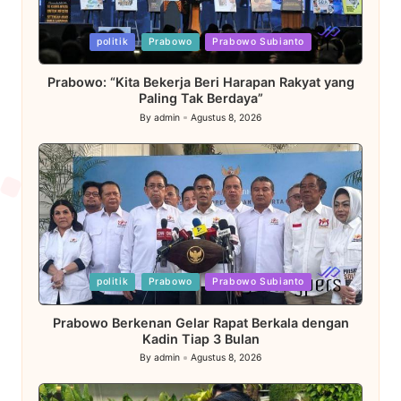
Posted
politik
Prabowo
Prabowo Subianto
in
Prabowo: “Kita Bekerja Beri Harapan Rakyat yang
Paling Tak Berdaya”
By
admin
Agustus 8, 2026
Posted
by
Posted
politik
Prabowo
Prabowo Subianto
in
Prabowo Berkenan Gelar Rapat Berkala dengan
Kadin Tiap 3 Bulan
By
admin
Agustus 8, 2026
Posted
by