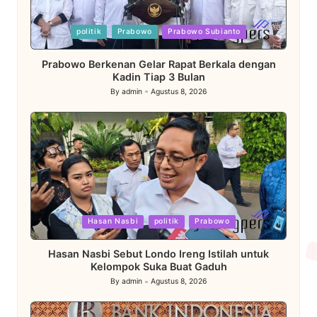
Posted
politik
Prabowo
Prabowo Subianto
in
Prabowo Berkenan Gelar Rapat Berkala dengan
Kadin Tiap 3 Bulan
By
admin
Agustus 8, 2026
Posted
by
Posted
Hasan Nasbi
politik
Prabowo
in
Hasan Nasbi Sebut Londo Ireng Istilah untuk
Kelompok Suka Buat Gaduh
By
admin
Agustus 8, 2026
Posted
by