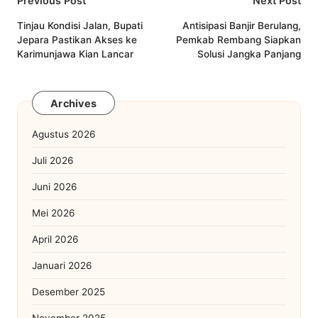
Post
Previous Post
Next Post
navigation
Tinjau Kondisi Jalan, Bupati
Antisipasi Banjir Berulang,
Jepara Pastikan Akses ke
Pemkab Rembang Siapkan
Karimunjawa Kian Lancar
Solusi Jangka Panjang
Archives
Agustus 2026
Juli 2026
Juni 2026
Mei 2026
April 2026
Januari 2026
Desember 2025
November 2025