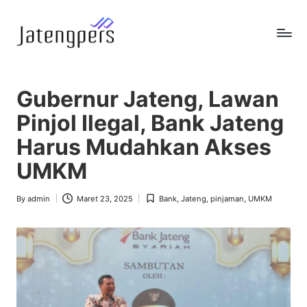
Skip
to
J
Referensi
content
Berita
a
Pemerintah
Gubernur Jateng, Lawan
t
Pinjol Ilegal, Bank Jateng
e
Harus Mudahkan Akses
n
UMKM
g
p
By
admin
Maret 23, 2025
Bank
,
Jateng
,
pinjaman
,
UMKM
Posted
Posted
by
in
e
r
s