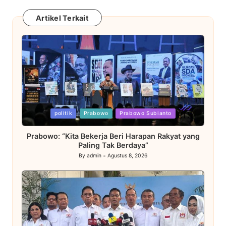
Artikel Terkait
Posted
politik
Prabowo
Prabowo Subianto
in
Prabowo: “Kita Bekerja Beri Harapan Rakyat yang
Paling Tak Berdaya”
By
admin
Agustus 8, 2026
Posted
by