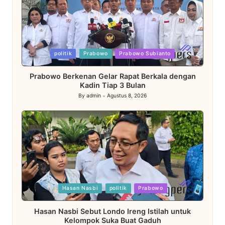
Posted
politik
Prabowo
Prabowo Subianto
in
Prabowo Berkenan Gelar Rapat Berkala dengan
Kadin Tiap 3 Bulan
By
admin
Agustus 8, 2026
Posted
by
Posted
Hasan Nasbi
politik
Prabowo
in
Hasan Nasbi Sebut Londo Ireng Istilah untuk
Kelompok Suka Buat Gaduh