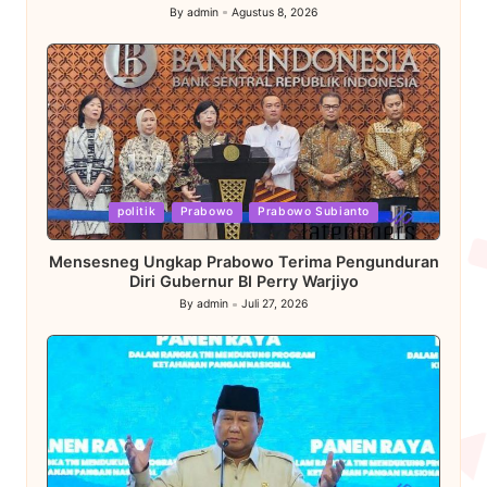
By
admin
Agustus 8, 2026
Posted
by
Posted
politik
Prabowo
Prabowo Subianto
in
Mensesneg Ungkap Prabowo Terima Pengunduran
Diri Gubernur BI Perry Warjiyo
By
admin
Juli 27, 2026
Posted
by