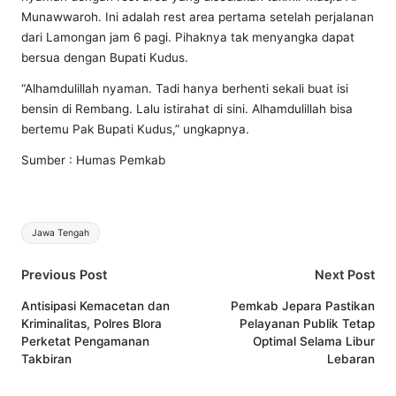
Munawwaroh. Ini adalah rest area pertama setelah perjalanan
dari Lamongan jam 6 pagi. Pihaknya tak menyangka dapat
bersua dengan Bupati Kudus.
“Alhamdulillah nyaman. Tadi hanya berhenti sekali buat isi
bensin di Rembang. Lalu istirahat di sini. Alhamdulillah bisa
bertemu Pak Bupati Kudus,” ungkapnya.
Sumber : Humas Pemkab
Tags:
Jawa Tengah
Post
Previous Post
Next Post
navigation
Antisipasi Kemacetan dan
Pemkab Jepara Pastikan
Kriminalitas, Polres Blora
Pelayanan Publik Tetap
Perketat Pengamanan
Optimal Selama Libur
Takbiran
Lebaran