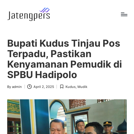
Skip
to
J
Referensi
content
Berita
a
Pemerintah
Bupati Kudus Tinjau Pos
t
Terpadu, Pastikan
e
Kenyamanan Pemudik di
n
SPBU Hadipolo
g
p
By
admin
April 2, 2025
Kudus
,
Mudik
Posted
Posted
by
in
e
r
s