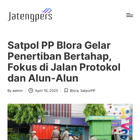
Skip
to
J
Referensi
content
Berita
a
Pemerintah
Satpol PP Blora Gelar
t
Penertiban Bertahap,
e
Fokus di Jalan Protokol
n
dan Alun-Alun
g
p
By
admin
April 16, 2025
Blora
,
SatpolPP
Posted
Posted
by
in
e
r
s