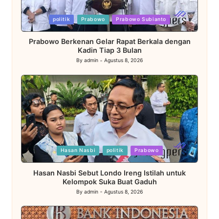
Posted
politik
Prabowo
Prabowo Subianto
in
Prabowo Berkenan Gelar Rapat Berkala dengan
Kadin Tiap 3 Bulan
By
admin
Agustus 8, 2026
Posted
by
Posted
Hasan Nasbi
politik
Prabowo
in
Hasan Nasbi Sebut Londo Ireng Istilah untuk
Kelompok Suka Buat Gaduh
By
admin
Agustus 8, 2026
Posted
by