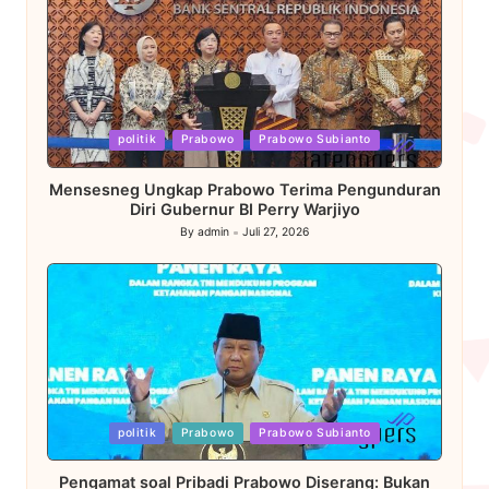
Posted
politik
Prabowo
Prabowo Subianto
in
Mensesneg Ungkap Prabowo Terima Pengunduran
Diri Gubernur BI Perry Warjiyo
By
admin
Juli 27, 2026
Posted
by
Posted
politik
Prabowo
Prabowo Subianto
in
Pengamat soal Pribadi Prabowo Diserang: Bukan