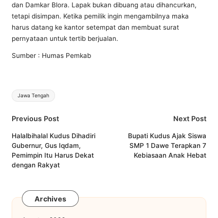
dan Damkar Blora. Lapak bukan dibuang atau dihancurkan,
tetapi disimpan. Ketika pemilik ingin mengambilnya maka
harus datang ke kantor setempat dan membuat surat
pernyataan untuk tertib berjualan.
Sumber : Humas Pemkab
Tags:
Jawa Tengah
Post
Previous Post
Next Post
navigation
Halalbihalal Kudus Dihadiri
Bupati Kudus Ajak Siswa
Gubernur, Gus Iqdam,
SMP 1 Dawe Terapkan 7
Pemimpin Itu Harus Dekat
Kebiasaan Anak Hebat
dengan Rakyat
Archives