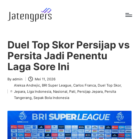
Skip
to
J
Referensi
content
Berita
a
Pemerintah
Duel Top Skor Persijap vs
t
Persita Jadi Penentu
e
Laga Sore Ini
n
g
By
admin
Mei 11, 2026
Posted
Aleksa Andrejic
,
BRI Super League
,
Carlos Franca
,
Duel Top Skor
,
by
p
Jepara
,
Liga Indonesia
,
Nasional
,
Pati
,
Persijap Jepara
,
Persita
Posted
Tangerang
,
Sepak Bola Indonesia
e
in
r
s