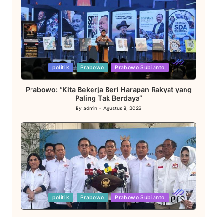
Posted
politik
Prabowo
Prabowo Subianto
in
Prabowo: “Kita Bekerja Beri Harapan Rakyat yang
Paling Tak Berdaya”
By
admin
Agustus 8, 2026
Posted
by
Posted
politik
Prabowo
Prabowo Subianto
in