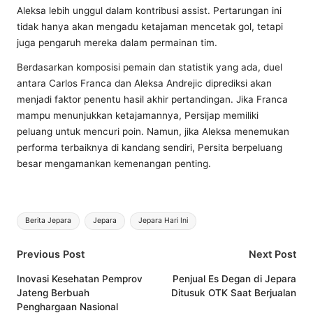
Aleksa lebih unggul dalam kontribusi assist. Pertarungan ini
tidak hanya akan mengadu ketajaman mencetak gol, tetapi
juga pengaruh mereka dalam permainan tim.
Berdasarkan komposisi pemain dan statistik yang ada, duel
antara Carlos Franca dan Aleksa Andrejic diprediksi akan
menjadi faktor penentu hasil akhir pertandingan. Jika Franca
mampu menunjukkan ketajamannya, Persijap memiliki
peluang untuk mencuri poin. Namun, jika Aleksa menemukan
performa terbaiknya di kandang sendiri, Persita berpeluang
besar mengamankan kemenangan penting.
Tags:
Berita Jepara
Jepara
Jepara Hari Ini
Post
Previous Post
Next Post
navigation
Inovasi Kesehatan Pemprov
Penjual Es Degan di Jepara
Jateng Berbuah
Ditusuk OTK Saat Berjualan
Penghargaan Nasional