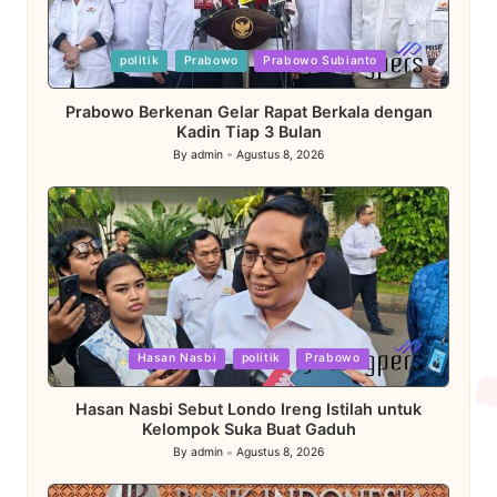
Posted
politik
Prabowo
Prabowo Subianto
in
Prabowo Berkenan Gelar Rapat Berkala dengan
Kadin Tiap 3 Bulan
By
admin
Agustus 8, 2026
Posted
by
Posted
Hasan Nasbi
politik
Prabowo
in
Hasan Nasbi Sebut Londo Ireng Istilah untuk
Kelompok Suka Buat Gaduh
By
admin
Agustus 8, 2026
Posted
by