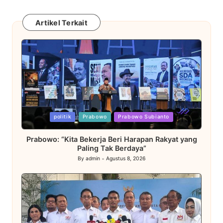
Artikel Terkait
Posted
politik
Prabowo
Prabowo Subianto
in
Prabowo: “Kita Bekerja Beri Harapan Rakyat yang
Paling Tak Berdaya”
By
admin
Agustus 8, 2026
Posted
by