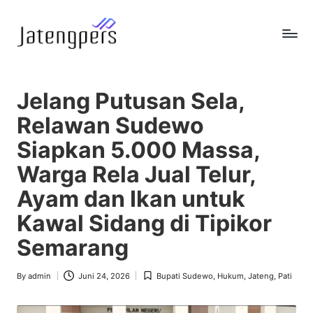
Skip
to
J
Referensi
content
Berita
a
Pemerintah
Jelang Putusan Sela,
t
Relawan Sudewo
e
Siapkan 5.000 Massa,
n
Warga Rela Jual Telur,
g
Ayam dan Ikan untuk
p
Kawal Sidang di Tipikor
e
Semarang
r
s
By
admin
Juni 24, 2026
Bupati Sudewo
,
Hukum
,
Jateng
,
Pati
Posted
Posted
by
in