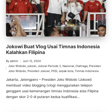
Jokowi Buat Vlog Usai Timnas Indonesia
Kalahkan Filipina
By
admin
Juni 12, 2024
Posted
Joko Widodo
,
jokowi
,
Jokowi Periode 2
,
Nasional
,
Olahraga
,
Presiden
by
Posted
Joko Widodo
,
Presiden Jokowi
,
PSSI
,
sepak bola
,
Timnas Indonesia
in
Jakarta, Jatengpers – Presiden Joko Widodo (Jokowi)
membuat video blogging (vlog) menggunakan telepon
genggam usai kemenangan timnas Indonesia atas Filipina
dengan skor 2-0 di putaran kedua kualifikasi…