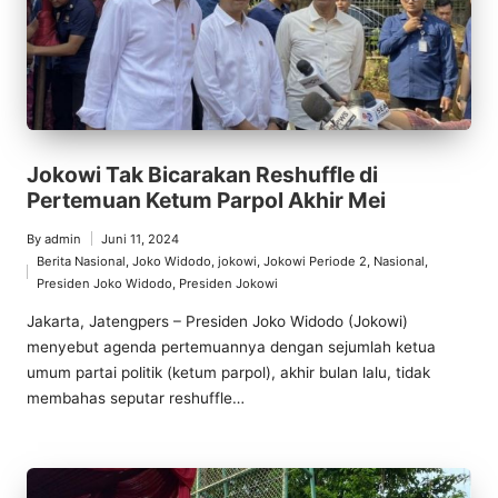
Jokowi Tak Bicarakan Reshuffle di
Pertemuan Ketum Parpol Akhir Mei
By
admin
Juni 11, 2024
Posted
Berita Nasional
,
Joko Widodo
,
jokowi
,
Jokowi Periode 2
,
Nasional
,
by
Posted
Presiden Joko Widodo
,
Presiden Jokowi
in
Jakarta, Jatengpers – Presiden Joko Widodo (Jokowi)
menyebut agenda pertemuannya dengan sejumlah ketua
umum partai politik (ketum parpol), akhir bulan lalu, tidak
membahas seputar reshuffle…