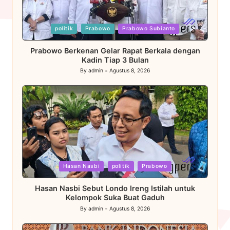
Posted
politik
Prabowo
Prabowo Subianto
in
Prabowo Berkenan Gelar Rapat Berkala dengan
Kadin Tiap 3 Bulan
By
admin
Agustus 8, 2026
Posted
by
Posted
Hasan Nasbi
politik
Prabowo
in
Hasan Nasbi Sebut Londo Ireng Istilah untuk
Kelompok Suka Buat Gaduh
By
admin
Agustus 8, 2026
Posted
by