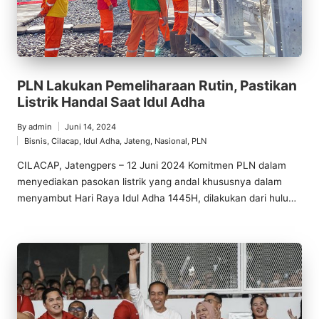
PLN Lakukan Pemeliharaan Rutin, Pastikan
Listrik Handal Saat Idul Adha
By
admin
Juni 14, 2024
Posted
Bisnis
,
Cilacap
,
Idul Adha
,
Jateng
,
Nasional
,
PLN
by
Posted
in
CILACAP, Jatengpers – 12 Juni 2024 Komitmen PLN dalam
menyediakan pasokan listrik yang andal khususnya dalam
menyambut Hari Raya Idul Adha 1445H, dilakukan dari hulu…