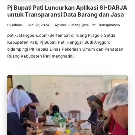
Pj Bupati Pati Luncurkan Aplikasi SI-DARJA
untuk Transparansi Data Barang dan Jasa
By
admin
Juni 12, 2024
Aplikasi
,
Barang
,
jasa
,
Pati
,
Transparanso
Posted
Posted
by
in
pati-Jatengpers.com-Bertempat di ruang Pragolo Setda
Kabupaten Pati, Pj Bupati Pati Henggar Budi Anggoro
didampingi Plt Kepala Dinas Pekerjaan Umum dan Penataan
Ruang Kabupaten Pati menghadiri…