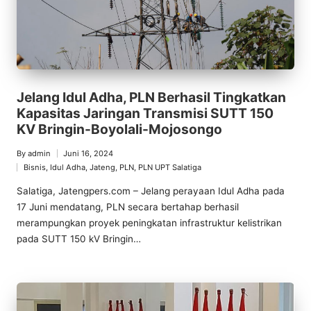
Jelang Idul Adha, PLN Berhasil Tingkatkan
Kapasitas Jaringan Transmisi SUTT 150
KV Bringin-Boyolali-Mojosongo
By
admin
Juni 16, 2024
Posted
Bisnis
,
Idul Adha
,
Jateng
,
PLN
,
PLN UPT Salatiga
by
Posted
in
Salatiga, Jatengpers.com – Jelang perayaan Idul Adha pada
17 Juni mendatang, PLN secara bertahap berhasil
merampungkan proyek peningkatan infrastruktur kelistrikan
pada SUTT 150 kV Bringin…