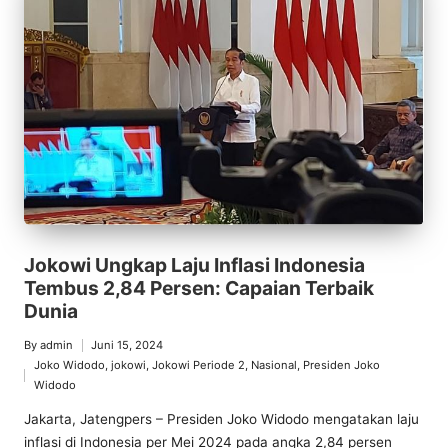
Jokowi Ungkap Laju Inflasi Indonesia
Tembus 2,84 Persen: Capaian Terbaik
Dunia
By
admin
Juni 15, 2024
Posted
Joko Widodo
,
jokowi
,
Jokowi Periode 2
,
Nasional
,
Presiden Joko
by
Posted
Widodo
in
Jakarta, Jatengpers – Presiden Joko Widodo mengatakan laju
inflasi di Indonesia per Mei 2024 pada angka 2,84 persen