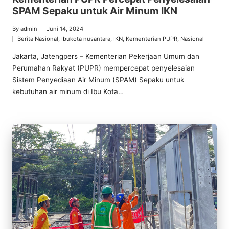
SPAM Sepaku untuk Air Minum IKN
By
admin
Juni 14, 2024
Posted
Berita Nasional
,
Ibukota nusantara
,
IKN
,
Kementerian PUPR
,
Nasional
by
Posted
in
Jakarta, Jatengpers – Kementerian Pekerjaan Umum dan
Perumahan Rakyat (PUPR) mempercepat penyelesaian
Sistem Penyediaan Air Minum (SPAM) Sepaku untuk
kebutuhan air minum di Ibu Kota…