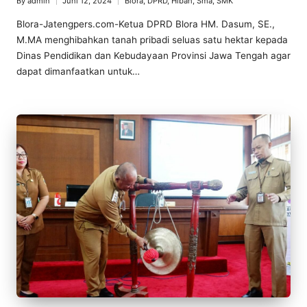
By
admin
Juni 12, 2024
Blora
,
DPRD
,
Hibah
,
Sma
,
SMK
Posted
Posted
by
in
Blora-Jatengpers.com-Ketua DPRD Blora HM. Dasum, SE.,
M.MA menghibahkan tanah pribadi seluas satu hektar kepada
Dinas Pendidikan dan Kebudayaan Provinsi Jawa Tengah agar
dapat dimanfaatkan untuk…