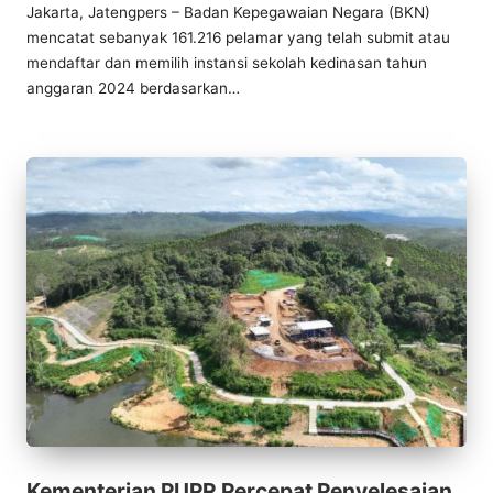
by
in
Jakarta, Jatengpers – Badan Kepegawaian Negara (BKN)
mencatat sebanyak 161.216 pelamar yang telah submit atau
mendaftar dan memilih instansi sekolah kedinasan tahun
anggaran 2024 berdasarkan…
Kementerian PUPR Percepat Penyelesaian