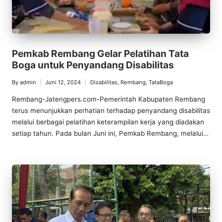
Pemkab Rembang Gelar Pelatihan Tata
Boga untuk Penyandang Disabilitas
By
admin
Juni 12, 2024
Disabilitas
,
Rembang
,
TataBoga
Posted
Posted
by
in
Rembang-Jatengpers.com-Pemerintah Kabupaten Rembang
terus menunjukkan perhatian terhadap penyandang disabilitas
melalui berbagai pelatihan keterampilan kerja yang diadakan
setiap tahun. Pada bulan Juni ini, Pemkab Rembang, melalui…