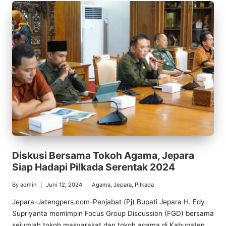
Diskusi Bersama Tokoh Agama, Jepara
Siap Hadapi Pilkada Serentak 2024
By
admin
Juni 12, 2024
Agama
,
Jepara
,
Pilkada
Posted
Posted
by
in
Jepara-Jatengpers.com-Penjabat (Pj) Bupati Jepara H. Edy
Supriyanta memimpin Focus Group Discussion (FGD) bersama
sejumlah tokoh masyarakat dan tokoh agama di Kabupaten