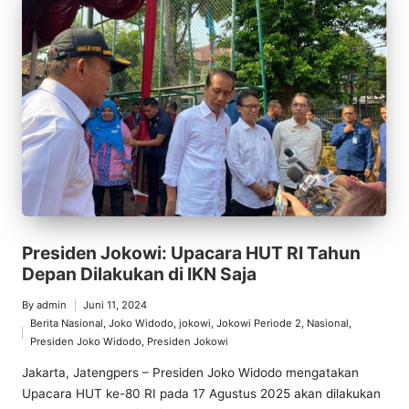
Presiden Jokowi: Upacara HUT RI Tahun
Depan Dilakukan di IKN Saja
By
admin
Juni 11, 2024
Posted
Berita Nasional
,
Joko Widodo
,
jokowi
,
Jokowi Periode 2
,
Nasional
,
by
Posted
Presiden Joko Widodo
,
Presiden Jokowi
in
Jakarta, Jatengpers – Presiden Joko Widodo mengatakan
Upacara HUT ke-80 RI pada 17 Agustus 2025 akan dilakukan