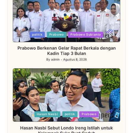
Posted
politik
Prabowo
Prabowo Subianto
in
Prabowo Berkenan Gelar Rapat Berkala dengan
Kadin Tiap 3 Bulan
By
admin
Agustus 8, 2026
Posted
by
Posted
Hasan Nasbi
politik
Prabowo
in
Hasan Nasbi Sebut Londo Ireng Istilah untuk