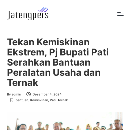
Skip
to
J
Referensi
content
Berita
a
Pemerintah
Tekan Kemiskinan
t
Ekstrem, Pj Bupati Pati
e
Serahkan Bantuan
n
Peralatan Usaha dan
g
Ternak
p
e
By
admin
Desember 4, 2024
Posted
bantuan
,
Kemiskinan
,
Pati
,
Ternak
by
Posted
r
in
s