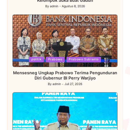
Kelompok Suka Buat Gaduh
By
admin
Agustus 8, 2026
Posted
by
Posted
politik
Prabowo
Prabowo Subianto
in
Mensesneg Ungkap Prabowo Terima Pengunduran
Diri Gubernur BI Perry Warjiyo
By
admin
Juli 27, 2026
Posted
by