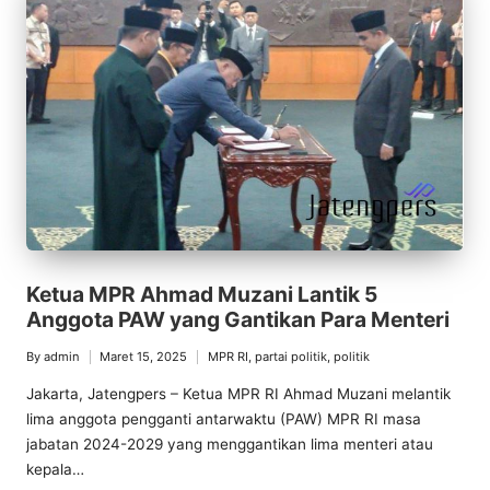
Ketua MPR Ahmad Muzani Lantik 5
Anggota PAW yang Gantikan Para Menteri
By
admin
Maret 15, 2025
MPR RI
,
partai politik
,
politik
Posted
Posted
by
in
Jakarta, Jatengpers – Ketua MPR RI Ahmad Muzani melantik
lima anggota pengganti antarwaktu (PAW) MPR RI masa
jabatan 2024-2029 yang menggantikan lima menteri atau
kepala…