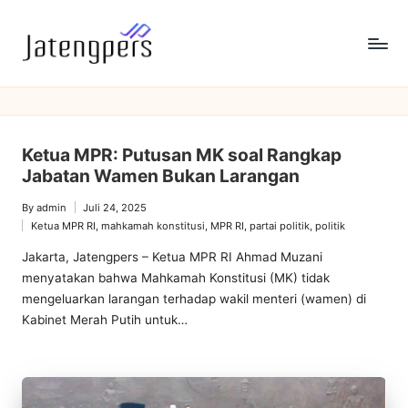
Skip
to
J
Referensi
content
Berita
a
Pemerintah
t
Ketua MPR: Putusan MK soal Rangkap
e
Jabatan Wamen Bukan Larangan
n
By
admin
Juli 24, 2025
Posted
Ketua MPR RI
,
mahkamah konstitusi
,
MPR RI
,
partai politik
,
politik
g
by
Posted
in
Jakarta, Jatengpers – Ketua MPR RI Ahmad Muzani
p
menyatakan bahwa Mahkamah Konstitusi (MK) tidak
e
mengeluarkan larangan terhadap wakil menteri (wamen) di
Kabinet Merah Putih untuk…
r
s