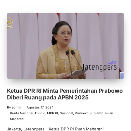
Ketua DPR RI Minta Pemerintahan Prabowo
Diberi Ruang pada APBN 2025
By
admin
Agustus 17, 2024
Posted
Berita Nasional
,
DPR RI
,
MPR RI
,
Nasional
,
Prabowo Subianto
,
Puan
by
Posted
Maharani
in
Jakarta, Jatengpers – Ketua DPR RI Puan Maharani