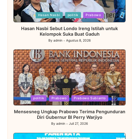
Posted
Hasan Nasbi
politik
Prabowo
in
Hasan Nasbi Sebut Londo Ireng Istilah untuk
Kelompok Suka Buat Gaduh
By
admin
Agustus 8, 2026
Posted
by
Posted
politik
Prabowo
Prabowo Subianto
in
Mensesneg Ungkap Prabowo Terima Pengunduran
Diri Gubernur BI Perry Warjiyo
By
admin
Juli 27, 2026
Posted
by