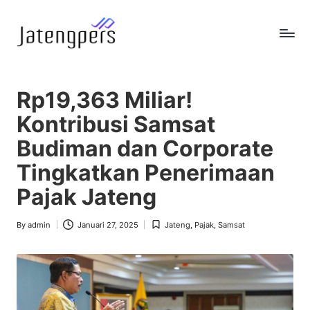
Skip
to
J
Referensi
content
Berita
a
Pemerintah
Rp19,363 Miliar!
t
Kontribusi Samsat
e
Budiman dan Corporate
n
Tingkatkan Penerimaan
g
Pajak Jateng
p
e
By
admin
Januari 27, 2025
Jateng
,
Pajak
,
Samsat
Posted
Posted
by
in
r
s