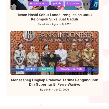
Posted
Hasan Nasbi
politik
Prabowo
in
Hasan Nasbi Sebut Londo Ireng Istilah untuk
Kelompok Suka Buat Gaduh
By
admin
Agustus 8, 2026
Posted
by
Posted
politik
Prabowo
Prabowo Subianto
in
Mensesneg Ungkap Prabowo Terima Pengunduran
Diri Gubernur BI Perry Warjiyo
By
admin
Juli 27, 2026
Posted
by