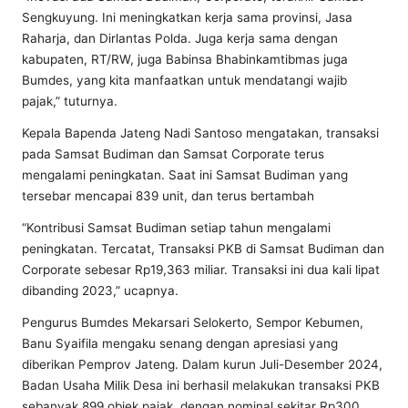
Sengkuyung. Ini meningkatkan kerja sama provinsi, Jasa
Raharja, dan Dirlantas Polda. Juga kerja sama dengan
kabupaten, RT/RW, juga Babinsa Bhabinkamtibmas juga
Bumdes, yang kita manfaatkan untuk mendatangi wajib
pajak,” tuturnya.
Kepala Bapenda Jateng Nadi Santoso mengatakan, transaksi
pada Samsat Budiman dan Samsat Corporate terus
mengalami peningkatan. Saat ini Samsat Budiman yang
tersebar mencapai 839 unit, dan terus bertambah
“Kontribusi Samsat Budiman setiap tahun mengalami
peningkatan. Tercatat, Transaksi PKB di Samsat Budiman dan
Corporate sebesar Rp19,363 miliar. Transaksi ini dua kali lipat
dibanding 2023,” ucapnya.
Pengurus Bumdes Mekarsari Selokerto, Sempor Kebumen,
Banu Syaifila mengaku senang dengan apresiasi yang
diberikan Pemprov Jateng. Dalam kurun Juli-Desember 2024,
Badan Usaha Milik Desa ini berhasil melakukan transaksi PKB
sebanyak 899 objek pajak, dengan nominal sekitar Rp300