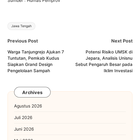
Sumber : Humas Pemprov
Tags:
Jawa Tengah
Post
Previous Post
Next Post
navigation
Warga Tanjungrejo Ajukan 7
Potensi Risiko UMSK di
Tuntutan, Pemkab Kudus
Jepara, Analisis Unisnu
Siapkan Grand Design
Sebut Pengaruh Besar pada
Pengelolaan Sampah
Iklim Investasi
Archives
Agustus 2026
Juli 2026
Juni 2026