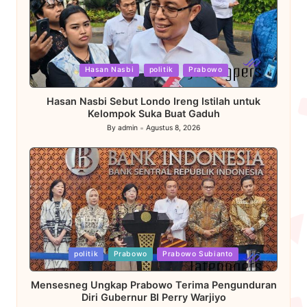
Posted
Hasan Nasbi
politik
Prabowo
in
Hasan Nasbi Sebut Londo Ireng Istilah untuk
Kelompok Suka Buat Gaduh
By
admin
Agustus 8, 2026
Posted
by
Posted
politik
Prabowo
Prabowo Subianto
in
Mensesneg Ungkap Prabowo Terima Pengunduran
Diri Gubernur BI Perry Warjiyo