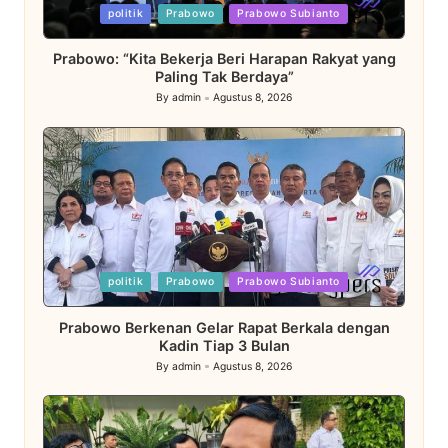
Posted
politik
Prabowo
Prabowo Subianto
in
Prabowo: “Kita Bekerja Beri Harapan Rakyat yang
Paling Tak Berdaya”
By
admin
Agustus 8, 2026
Posted
by
Posted
politik
Prabowo
Prabowo Subianto
in
Prabowo Berkenan Gelar Rapat Berkala dengan
Kadin Tiap 3 Bulan
By
admin
Agustus 8, 2026
Posted
by