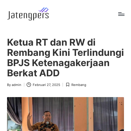
Skip
to
J
Referensi
content
Berita
a
Pemerintah
Ketua RT dan RW di
t
Rembang Kini Terlindungi
e
BPJS Ketenagakerjaan
n
Berkat ADD
g
p
By
admin
Februari 27, 2025
Rembang
Posted
Posted
by
in
e
r
s