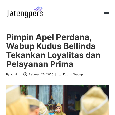
Skip
to
J
Referensi
content
Berita
a
Pemerintah
Pimpin Apel Perdana,
t
Wabup Kudus Bellinda
e
Tekankan Loyalitas dan
n
Pelayanan Prima
g
p
By
admin
Februari 26, 2025
Kudus
,
Wabup
Posted
Posted
by
in
e
r
s