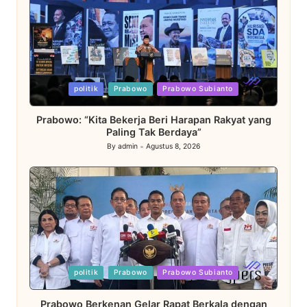
Posted
politik
Prabowo
Prabowo Subianto
in
Prabowo: “Kita Bekerja Beri Harapan Rakyat yang
Paling Tak Berdaya”
By
admin
Agustus 8, 2026
Posted
by
Posted
politik
Prabowo
Prabowo Subianto
in
Prabowo Berkenan Gelar Rapat Berkala dengan