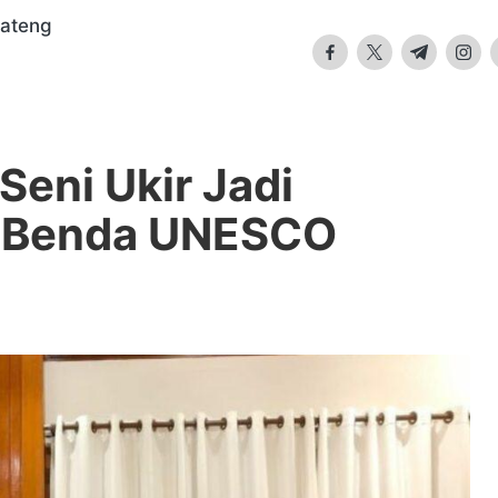
Jateng
facebook.com
twitter.com
t.me
insta
Seni Ukir Jadi
k Benda UNESCO