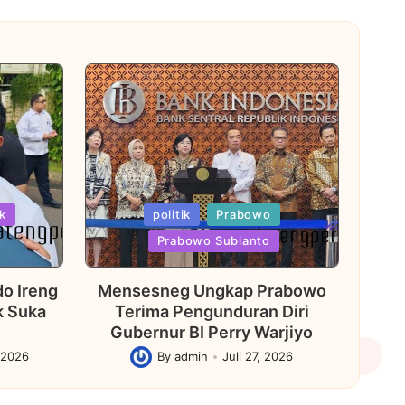
Posted
ik
politik
Prabowo
in
Prabowo Subianto
o Ireng
Mensesneg Ungkap Prabowo
k Suka
Terima Pengunduran Diri
Gubernur BI Perry Warjiyo
 2026
By
admin
Juli 27, 2026
Posted
by