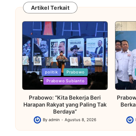
Artikel Terkait
Posted
Posted
politik
Prabowo
in
in
Prabowo Subianto
Prabowo: “Kita Bekerja Beri
Prabow
Harapan Rakyat yang Paling Tak
Berka
Berdaya”
By
admin
Agustus 8, 2026
Posted
Post
by
by