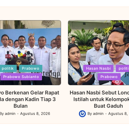
Posted
politik
Prabowo
Hasan Nasbi
polit
in
Prabowo Subianto
Prabowo
o Berkenan Gelar Rapat
Hasan Nasbi Sebut Lond
la dengan Kadin Tiap 3
Istilah untuk Kelompo
Bulan
Buat Gaduh
By
admin
Agustus 8, 2026
By
admin
Agustus 8,
ed
Posted
by