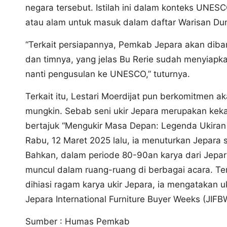
negara tersebut. Istilah ini dalam konteks UNE
atau alam untuk masuk dalam daftar Warisan Dunia
“Terkait persiapannya, Pemkab Jepara akan dibant
dan timnya, yang jelas Bu Rerie sudah menyiap
nanti pengusulan ke UNESCO,” tuturnya.
Terkait itu, Lestari Moerdijat pun berkomitmen 
mungkin. Sebab seni ukir Jepara merupakan kekay
bertajuk “Mengukir Masa Depan: Legenda Ukiran 
Rabu, 12 Maret 2025 lalu, ia menuturkan Jepara 
Bahkan, dalam periode 80-90an karya dari Jepara
muncul dalam ruang-ruang di berbagai acara. Te
dihiasi ragam karya ukir Jepara, ia mengatakan uk
Jepara International Furniture Buyer Weeks (JIFB
Sumber : Humas Pemkab