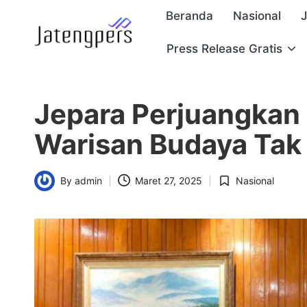
Beranda
Nasional
Skip
Press Release Gratis
J
to
Referensi
content
Berita
a
Pemerintah
Jepara Perjuangkan 
t
Warisan Budaya Ta
e
n
By
admin
Maret 27, 2025
Nasional
Posted
Posted
g
by
in
p
e
r