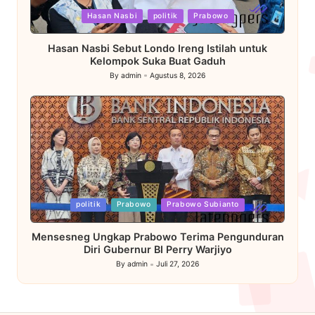
Posted
Hasan Nasbi
politik
Prabowo
in
Hasan Nasbi Sebut Londo Ireng Istilah untuk
Kelompok Suka Buat Gaduh
By
admin
Agustus 8, 2026
Posted
by
Posted
politik
Prabowo
Prabowo Subianto
in
Mensesneg Ungkap Prabowo Terima Pengunduran
Diri Gubernur BI Perry Warjiyo
By
admin
Juli 27, 2026
Posted
by