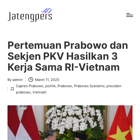
Skip
to
J
Referensi
content
Berita
a
Pemerintah
Pertemuan Prabowo dan
t
Sekjen PKV Hasilkan 3
e
Kerja Sama RI-Vietnam
n
g
By
admin
Maret 11, 2025
Posted
Capres Prabowo
,
politik
,
Prabowo
,
Prabowo Subianto
,
presiden
by
p
Posted
prabowo
,
Vietnam
in
e
r
s