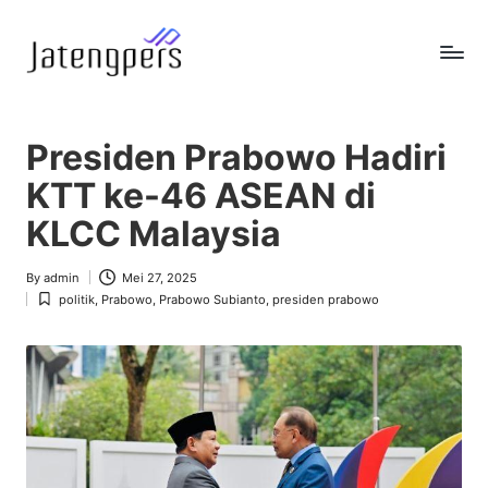
Skip
to
J
Referensi
content
Berita
a
Pemerintah
Presiden Prabowo Hadiri
t
KTT ke-46 ASEAN di
e
KLCC Malaysia
n
g
By
admin
Mei 27, 2025
Posted
politik
,
Prabowo
,
Prabowo Subianto
,
presiden prabowo
by
Posted
p
in
e
r
s