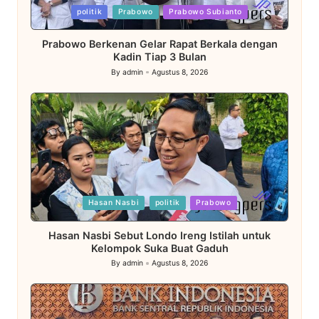
Posted
politik
Prabowo
Prabowo Subianto
in
Prabowo Berkenan Gelar Rapat Berkala dengan
Kadin Tiap 3 Bulan
By
admin
Agustus 8, 2026
Posted
by
Posted
Hasan Nasbi
politik
Prabowo
in
Hasan Nasbi Sebut Londo Ireng Istilah untuk
Kelompok Suka Buat Gaduh
By
admin
Agustus 8, 2026
Posted
by