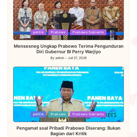
Posted
politik
Prabowo
Prabowo Subianto
in
Mensesneg Ungkap Prabowo Terima Pengunduran
Diri Gubernur BI Perry Warjiyo
By
admin
Juli 27, 2026
Posted
by
Posted
politik
Prabowo
Prabowo Subianto
in
Pengamat soal Pribadi Prabowo Diserang: Bukan
Bagian dari Kritik