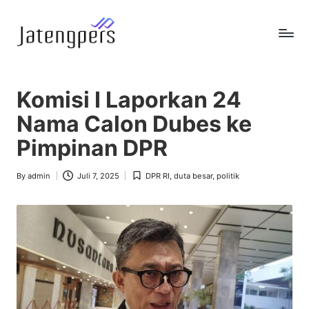
Skip
to
J
Referensi
content
Berita
a
Pemerintah
Komisi I Laporkan 24
t
Nama Calon Dubes ke
e
Pimpinan DPR
n
g
By
admin
Juli 7, 2025
DPR RI
,
duta besar
,
politik
Posted
Posted
by
in
p
e
r
s