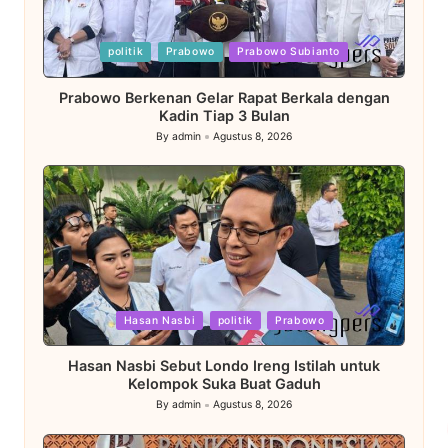
Posted
politik
Prabowo
Prabowo Subianto
in
Prabowo Berkenan Gelar Rapat Berkala dengan
Kadin Tiap 3 Bulan
By
admin
Agustus 8, 2026
Posted
by
Posted
Hasan Nasbi
politik
Prabowo
in
Hasan Nasbi Sebut Londo Ireng Istilah untuk
Kelompok Suka Buat Gaduh
By
admin
Agustus 8, 2026
Posted
by