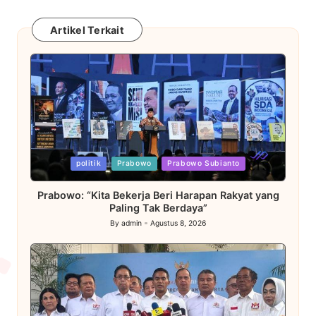
Artikel Terkait
Posted
politik
Prabowo
Prabowo Subianto
in
Prabowo: “Kita Bekerja Beri Harapan Rakyat yang
Paling Tak Berdaya”
By
admin
Agustus 8, 2026
Posted
by