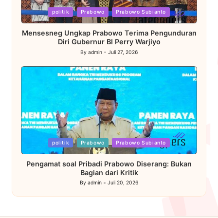
Posted
politik
Prabowo
Prabowo Subianto
in
Mensesneg Ungkap Prabowo Terima Pengunduran
Diri Gubernur BI Perry Warjiyo
By
admin
Juli 27, 2026
Posted
by
Posted
politik
Prabowo
Prabowo Subianto
in
Pengamat soal Pribadi Prabowo Diserang: Bukan
Bagian dari Kritik
By
admin
Juli 20, 2026
Posted
by