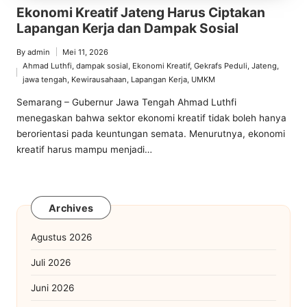
Ekonomi Kreatif Jateng Harus Ciptakan
Lapangan Kerja dan Dampak Sosial
By
admin
Mei 11, 2026
Posted
Ahmad Luthfi
,
dampak sosial
,
Ekonomi Kreatif
,
Gekrafs Peduli
,
Jateng
,
by
Posted
jawa tengah
,
Kewirausahaan
,
Lapangan Kerja
,
UMKM
in
Semarang – Gubernur Jawa Tengah Ahmad Luthfi
menegaskan bahwa sektor ekonomi kreatif tidak boleh hanya
berorientasi pada keuntungan semata. Menurutnya, ekonomi
kreatif harus mampu menjadi…
Archives
Agustus 2026
Juli 2026
Juni 2026