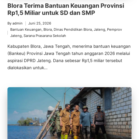
Blora Terima Bantuan Keuangan Provinsi
Rp1,5 Miliar untuk SD dan SMP
By
admin
Juni 25, 2026
Posted
Bantuan Keuangan
,
Blora
,
Dinas Pendidikan Blora
,
Jateng
,
Pemprov
by
Posted
Jateng
,
Sarana Prasarana Sekolah
in
Kabupaten Blora, Jawa Tengah, menerima bantuan keuangan
(Bankeu) Provinsi Jawa Tengah tahun anggaran 2026 melalui
aspirasi DPRD Jateng. Dana sebesar Rp1,5 miliar tersebut
dialokasikan untuk…