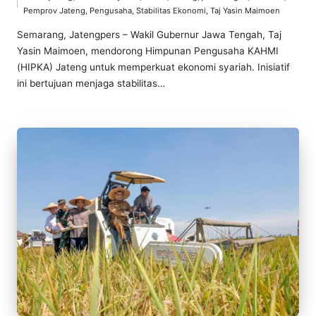
by
Posted
Pemprov Jateng
,
Pengusaha
,
Stabilitas Ekonomi
,
Taj Yasin Maimoen
in
Semarang, Jatengpers – Wakil Gubernur Jawa Tengah, Taj
Yasin Maimoen, mendorong Himpunan Pengusaha KAHMI
(HIPKA) Jateng untuk memperkuat ekonomi syariah. Inisiatif
ini bertujuan menjaga stabilitas…