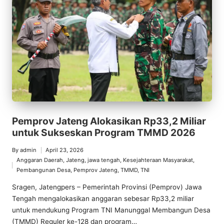
Pemprov Jateng Alokasikan Rp33,2 Miliar
untuk Sukseskan Program TMMD 2026
By
admin
April 23, 2026
Posted
Anggaran Daerah
,
Jateng
,
jawa tengah
,
Kesejahteraan Masyarakat
,
by
Posted
Pembangunan Desa
,
Pemprov Jateng
,
TMMD
,
TNI
in
Sragen, Jatengpers – Pemerintah Provinsi (Pemprov) Jawa
Tengah mengalokasikan anggaran sebesar Rp33,2 miliar
untuk mendukung Program TNI Manunggal Membangun Desa
(TMMD) Reguler ke-128 dan program…