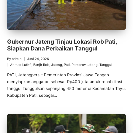
Gubernur Jateng Tinjau Lokasi Rob Pati,
Siapkan Dana Perbaikan Tanggul
By
admin
Juni 24, 2026
Posted
Ahmad Luthfi
,
Banjir Rob
,
Jateng
,
Pati
,
Pemprov Jateng
,
Tanggul
by
Posted
in
PATI, Jatengpers – Pemerintah Provinsi Jawa Tengah
menyiapkan anggaran sebesar Rp400 juta untuk rehabilitasi
tanggul Tunggulsari sepanjang 450 meter di Kecamatan Tayu,
Kabupaten Pati, sebagai…