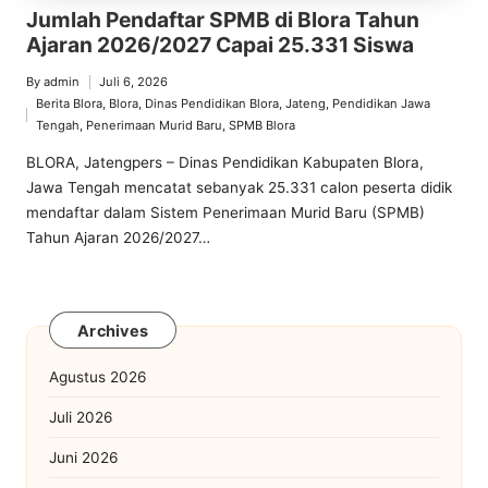
Jumlah Pendaftar SPMB di Blora Tahun
Ajaran 2026/2027 Capai 25.331 Siswa
By
admin
Juli 6, 2026
Posted
Berita Blora
,
Blora
,
Dinas Pendidikan Blora
,
Jateng
,
Pendidikan Jawa
by
Posted
Tengah
,
Penerimaan Murid Baru
,
SPMB Blora
in
BLORA, Jatengpers – Dinas Pendidikan Kabupaten Blora,
Jawa Tengah mencatat sebanyak 25.331 calon peserta didik
mendaftar dalam Sistem Penerimaan Murid Baru (SPMB)
Tahun Ajaran 2026/2027…
Archives
Agustus 2026
Juli 2026
Juni 2026