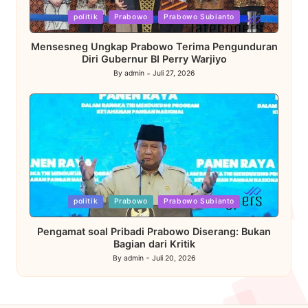
Posted
politik
Prabowo
Prabowo Subianto
in
Mensesneg Ungkap Prabowo Terima Pengunduran
Diri Gubernur BI Perry Warjiyo
By
admin
Juli 27, 2026
Posted
by
Posted
politik
Prabowo
Prabowo Subianto
in
Pengamat soal Pribadi Prabowo Diserang: Bukan
Bagian dari Kritik
By
admin
Juli 20, 2026
Posted
by