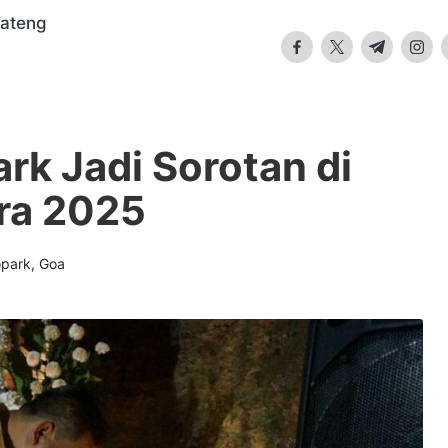
Jateng
facebook.com
twitter.com
t.me
insta
k Jadi Sorotan di
ra 2025
park
,
Goa