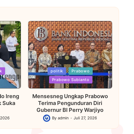
Posted
ik
politik
Prabowo
in
Prabowo Subianto
o Ireng
Mensesneg Ungkap Prabowo
k Suka
Terima Pengunduran Diri
Gubernur BI Perry Warjiyo
 2026
By
admin
Juli 27, 2026
Posted
by