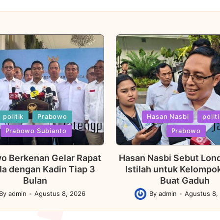
Posted
politik
Prabowo
Hasan Nasbi
polit
in
Prabowo Subianto
Prabowo
o Berkenan Gelar Rapat
Hasan Nasbi Sebut Lond
la dengan Kadin Tiap 3
Istilah untuk Kelompo
Bulan
Buat Gaduh
By
admin
Agustus 8, 2026
By
admin
Agustus 8,
ed
Posted
by