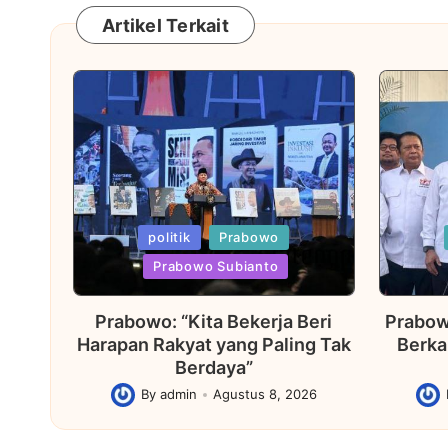
Artikel Terkait
Posted
Posted
politik
Prabowo
in
in
Prabowo Subianto
Prabowo: “Kita Bekerja Beri
Prabow
Harapan Rakyat yang Paling Tak
Berka
Berdaya”
By
admin
Agustus 8, 2026
Posted
Post
by
by