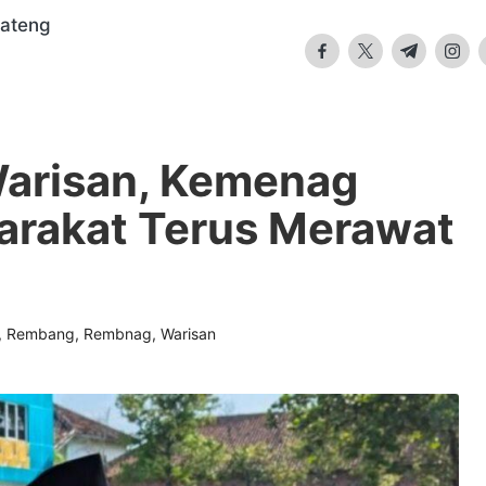
Jateng
facebook.com
twitter.com
t.me
insta
arisan, Kemenag
rakat Terus Merawat
,
Rembang
,
Rembnag
,
Warisan