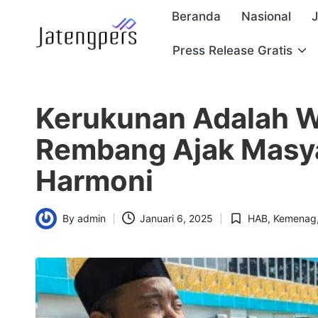
Beranda
Nasional
Skip
Press Release Gratis
J
to
Referensi
content
Berita
a
Pemerintah
Kerukunan Adalah W
t
Rembang Ajak Masya
e
Harmoni
n
g
By
admin
Januari 6, 2025
HAB
,
Kemenag
Posted
Posted
p
by
in
e
r