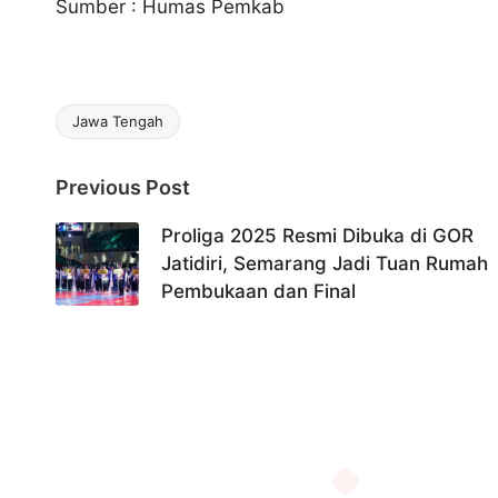
Sumber : Humas Pemkab
Jawa Tengah
Tags:
Post
Previous Post
navigation
Proliga 2025 Resmi Dibuka di GOR
Jatidiri, Semarang Jadi Tuan Rumah
Pembukaan dan Final